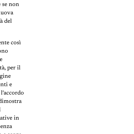
e se non
 nuova
à del
nte così
dono
e
à, per il
rgine
nti e
 l’accordo
 dimostra
l
ative in
senza