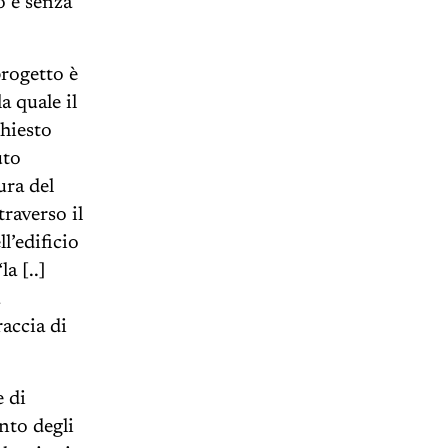
o e senza
progetto è
 quale il
chiesto
uto
ura del
raverso il
l’edificio
a [..]
accia di
.
e di
onto degli