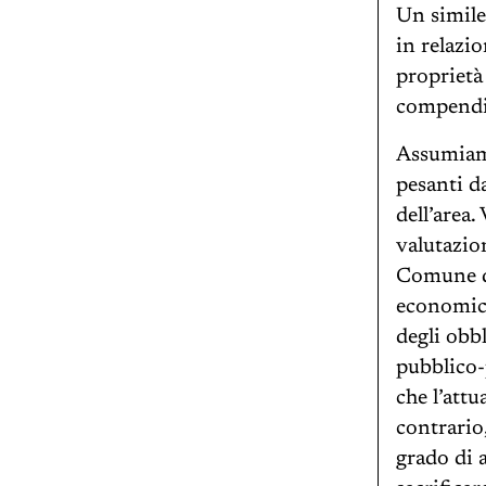
Un simile
in relazio
proprietà
compendi
Assumiamo
pesanti d
dell’area
valutazio
Comune di
economico 
degli obb
pubblico-
che l’attu
contrario
grado di 