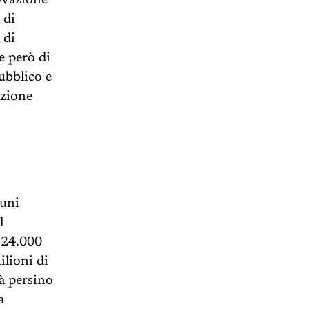
ovazione
 di
 di
e però di
pubblico e
azione
cuni
l
i 24.000
ilioni di
à persino
a