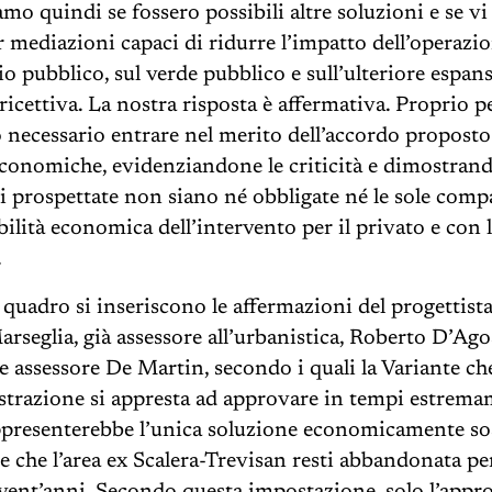
mo quindi se fossero possibili altre soluzioni e se vi
r mediazioni capaci di ridurre l’impatto dell’operazio
o pubblico, sul verde pubblico e sull’ulteriore espans
ricettiva. La nostra risposta è affermativa. Proprio p
 necessario entrare nel merito dell’accordo proposto 
economiche, evidenziandone le criticità e dimostran
gi prospettate non siano né obbligate né le sole compa
bilità economica dell’intervento per il privato e con l
.
 quadro si inseriscono le affermazioni del progettista
rseglia, già assessore all’urbanistica, Roberto D’Ago
le assessore De Martin, secondo i quali la Variante ch
trazione si appresta ad approvare in tempi estrem
ppresenterebbe l’unica soluzione economicamente so
e che l’area ex Scalera-Trevisan resti abbandonata per