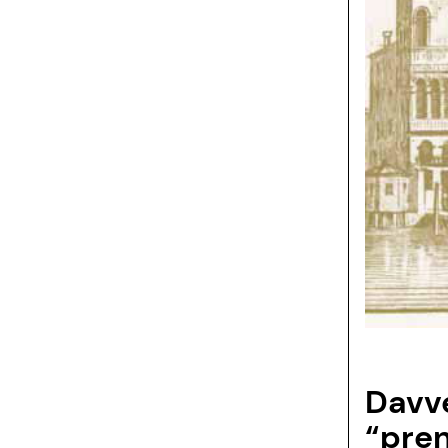
Davve
“pren