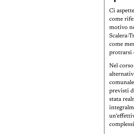
Ci aspet
come rife
motivo no
Scalera-T
come meri
protrarsi 
Nel corso
alternati
comunale 
previsti 
stata rea
integralm
un’effetti
complessi