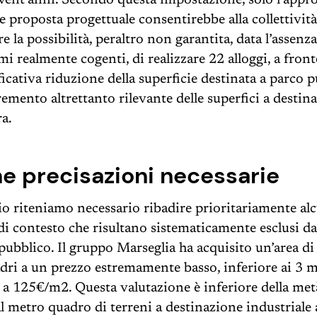
vent’anni. Secondo questa impostazione, solo l’appr
le proposta progettuale consentirebbe alla collettività
e la possibilità, peraltro non garantita, data l’assenza
i realmente cogenti, di realizzare 22 alloggi, a front
ficativa riduzione della superficie destinata a parco 
remento altrettanto rilevante delle superfici a destin
ra.
e precisazioni necessarie
 riteniamo necessario ribadire prioritariamente al
di contesto che risultano sistematicamente esclusi da
 pubblico. Il gruppo Marseglia ha acquisito un’area d
dri a un prezzo estremamente basso, inferiore ai 3 m
i a 125€/m2. Questa valutazione è inferiore della met
al metro quadro di terreni a destinazione industriale 