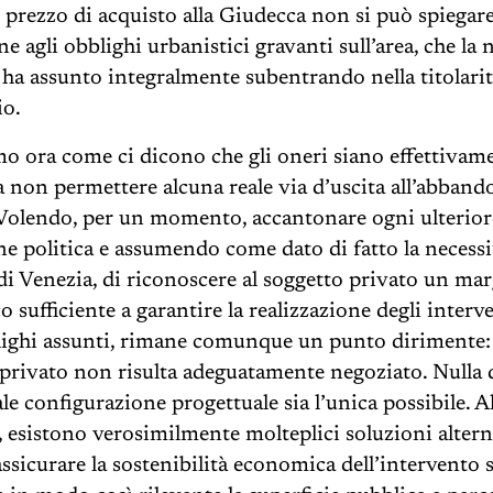
 prezzo di acquisto alla Giudecca non si può spiegar
ne agli obblighi urbanistici gravanti sull’area, che la
 ha assunto integralmente subentrando nella titolarit
o.
 ora come ci dicono che gli oneri siano effettivame
a non permettere alcuna reale via d’uscita all’abban
. Volendo, per un momento, accantonare ogni ulterior
ne politica e assumendo come dato di fatto la necessit
 Venezia, di riconoscere al soggetto privato un ma
sufficiente a garantire la realizzazione degli interve
lighi assunti, rimane comunque un punto dirimente:
privato non risulta adeguatamente negoziato. Nulla
ale configurazione progettuale sia l’unica possibile. A
, esistono verosimilmente molteplici soluzioni altern
assicurare la sostenibilità economica dell’intervento 