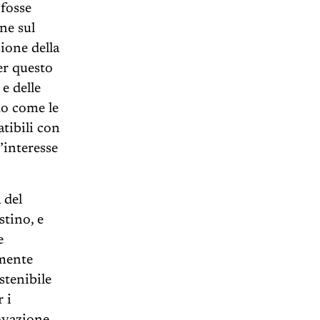
 fosse
ne sul
ione della
er questo
e delle
do come le
tibili con
’interesse
 del
stino, e
e
amente
stenibile
 i