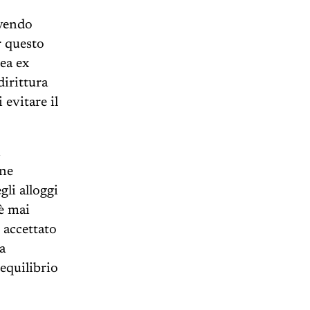
avendo
r questo
rea ex
dirittura
evitare il
i
one
li alloggi
 è mai
 accettato
a
’equilibrio