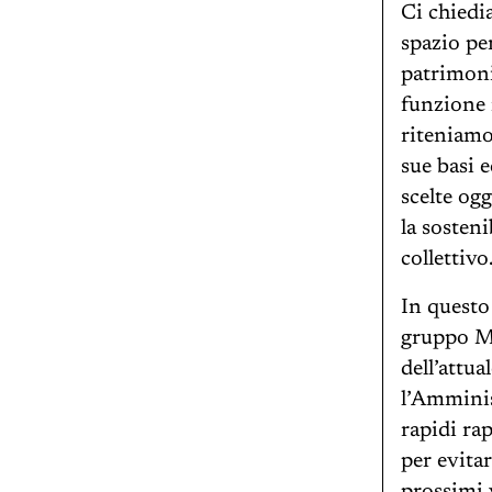
Ci chiedia
spazio pe
patrimoni
funzione 
riteniamo
sue basi 
scelte og
la sosteni
collettivo
In questo
gruppo Ma
dell’attua
l’Amminis
rapidi ra
per evitar