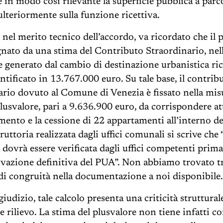
e in modo così rilevante la superficie pubblica a parc
ulteriormente sulla funzione ricettiva.
nel merito tecnico dell’accordo, va ricordato che il 
ato da una stima del Contributo Straordinario, nella
e generato dal cambio di destinazione urbanistica ri
ntificato in 13.767.000 euro. Su tale base, il contrib
ario dovuto al Comune di Venezia è fissato nella mis
lusvalore, pari a 9.636.900 euro, da corrispondere att
ento e la cessione di 22 appartamenti all’interno del
truttoria realizzata dagli uffici comunali si scrive che “l
 dovrà essere verificata dagli uffici competenti prima
ovazione definitiva del PUA”. Non abbiamo trovato tr
 di congruità nella documentazione a noi disponibile
iudizio, tale calcolo presenta una criticità struttural
e rilievo. La stima del plusvalore non tiene infatti c