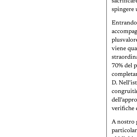
sacrificar
spingere 
Entrando 
accompagn
plusvalor
viene qua
straordin
70% del p
completam
D. Nell’is
congruità
dell’appr
verifiche
A nostro g
particolar