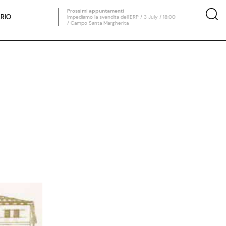
Prossimi appuntamenti
RIO
Impediamo la svendita dell'ERP / 3 July / 18:00
/ Campo Santa Margherita