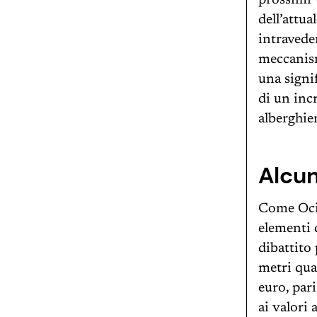
prossimi 
dell’attua
intraveder
meccanism
una signi
di un inc
alberghie
Alcun
Come Ocio
elementi 
dibattito
metri qua
euro, par
ai valori 